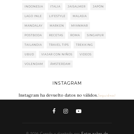
INDONESIA
ITALIA
JAISALMER
JAPÓN
LAGO INLE
LIFESTYLE
MALASIA
MANDALAY
MARKEN
MYANMAR
POSTBODA
RECETAS
ROMA
SINGAPUR
TAILANDIA
TRAVEL TIPS
TREKKING
UBUD
VIAJAR CON NIÑOS
VIDEOS
VOLENDAM
ÁMSTERDAM
INSTAGRAM
Instagram ha devuelto datos no válidos.
Seguidnos!
© 2016 Creado y diseñado por
Entre nubes de