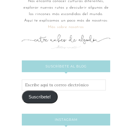
Nos encanta conocer culturas diferentes,
explorar nuevas rutas y descubrir algunos de
los rincones más escondidos del mundo.
Aquí te explicamos un poco más de nosotros:
Más sobre nosotros
SUSCRÍBETE AL BLOG
Escribe
aquí
tu
Suscríbete!
correo
electrónico
INSTAGRAM