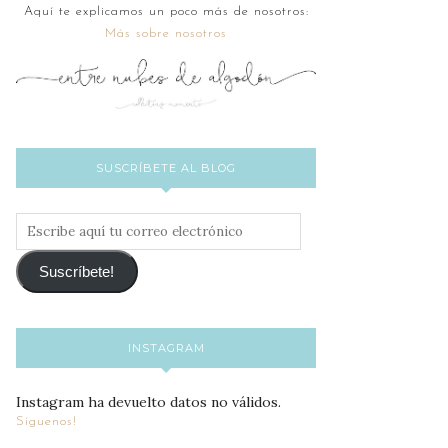
Aquí te explicamos un poco más de nosotros:
Más sobre nosotros
SUSCRÍBETE AL BLOG
Escribe
aquí
tu
Suscríbete!
correo
electrónico
INSTAGRAM
Instagram ha devuelto datos no válidos.
Síguenos!