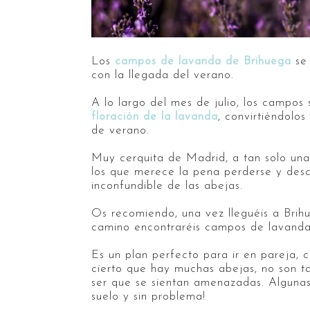
Los
campos de lavanda de Brihuega
se 
con la llegada del verano.
A lo largo del mes de julio, los campos 
floración de la lavanda
, convirtiéndolos
de verano.
Muy cerquita de Madrid, a tan solo un
los que merece la pena perderse y descon
inconfundible de las abejas.
Os recomiendo, una vez lleguéis a Brih
camino encontraréis campos de lavand
Es un plan perfecto para ir en pareja, c
cierto que hay muchas abejas, no son ta
ser que se sientan amenazadas. Algunas
suelo y sin problema!