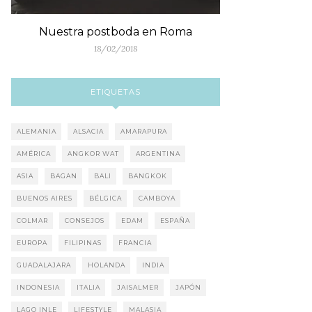
Nuestra postboda en Roma
18/02/2018
ETIQUETAS
ALEMANIA
ALSACIA
AMARAPURA
AMÉRICA
ANGKOR WAT
ARGENTINA
ASIA
BAGAN
BALI
BANGKOK
BUENOS AIRES
BÉLGICA
CAMBOYA
COLMAR
CONSEJOS
EDAM
ESPAÑA
EUROPA
FILIPINAS
FRANCIA
GUADALAJARA
HOLANDA
INDIA
INDONESIA
ITALIA
JAISALMER
JAPÓN
LAGO INLE
LIFESTYLE
MALASIA