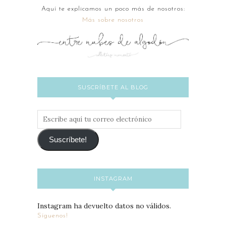
Aquí te explicamos un poco más de nosotros:
Más sobre nosotros
SUSCRÍBETE AL BLOG
Escribe
aquí
tu
Suscríbete!
correo
electrónico
INSTAGRAM
Instagram ha devuelto datos no válidos.
Síguenos!