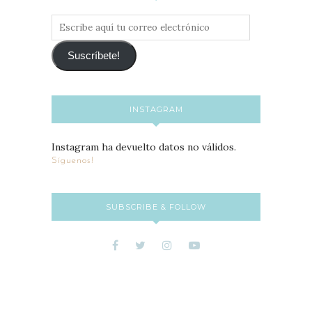
Escribe
aquí
tu
Suscríbete!
correo
electrónico
INSTAGRAM
Instagram ha devuelto datos no válidos.
Síguenos!
SUBSCRIBE & FOLLOW