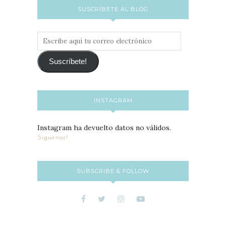
SUSCRÍBETE AL BLOG
Escribe
aquí
tu
Suscríbete!
correo
electrónico
INSTAGRAM
Instagram ha devuelto datos no válidos.
Síguenos!
SUBSCRIBE & FOLLOW