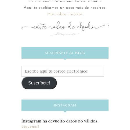
los rincones más escondidos del mundo.
Aquí te explicamos un poco más de nosotros:
Más sobre nosotros
SUSCRÍBETE AL BLOG
Escribe
aquí
tu
Suscríbete!
correo
electrónico
INSTAGRAM
Instagram ha devuelto datos no válidos.
Síguenos!