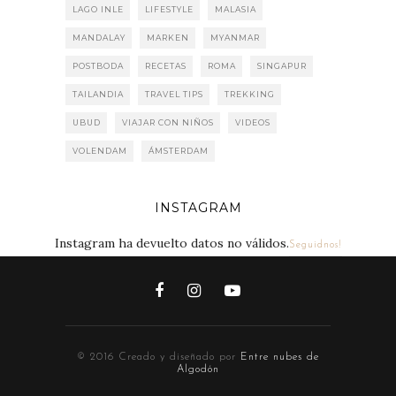
LAGO INLE
LIFESTYLE
MALASIA
MANDALAY
MARKEN
MYANMAR
POSTBODA
RECETAS
ROMA
SINGAPUR
TAILANDIA
TRAVEL TIPS
TREKKING
UBUD
VIAJAR CON NIÑOS
VIDEOS
VOLENDAM
ÁMSTERDAM
INSTAGRAM
Instagram ha devuelto datos no válidos.
Seguidnos!
© 2016 Creado y diseñado por
Entre nubes de
Algodón