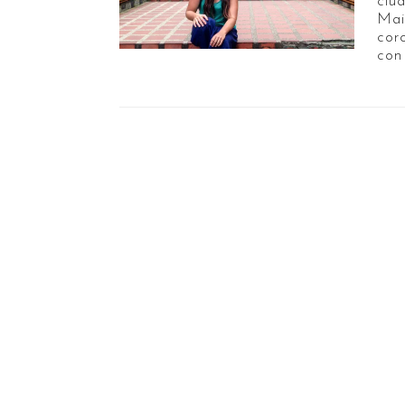
ciu
Mai
cor
con