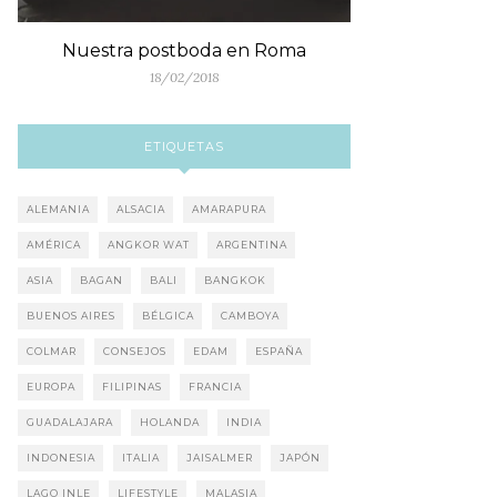
Nuestra postboda en Roma
18/02/2018
ETIQUETAS
ALEMANIA
ALSACIA
AMARAPURA
AMÉRICA
ANGKOR WAT
ARGENTINA
ASIA
BAGAN
BALI
BANGKOK
BUENOS AIRES
BÉLGICA
CAMBOYA
COLMAR
CONSEJOS
EDAM
ESPAÑA
EUROPA
FILIPINAS
FRANCIA
GUADALAJARA
HOLANDA
INDIA
INDONESIA
ITALIA
JAISALMER
JAPÓN
LAGO INLE
LIFESTYLE
MALASIA