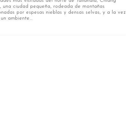
dades más visitadas del norte de Tailandia, Chiang
, una ciudad pequeña, rodeada de montañas
onadas por espesas nieblas y densas selvas, y a la vez
 un ambiente…