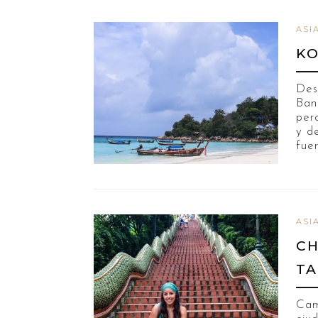
ASI
KO
Des
Ban
per
y d
fue
ASI
CH
TA
Cam