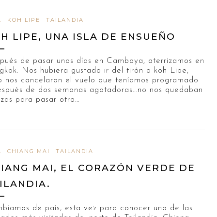
A
KOH LIPE
TAILANDIA
H LIPE, UNA ISLA DE ENSUEÑO
pués de pasar unos días en Camboya, aterrizamos en
gkok. Nos hubiera gustado ir del tirón a koh Lipe,
o nos cancelaron el vuelo que teníamos programado
espués de dos semanas agotadoras…no nos quedaban
rzas para pasar otra…
A
CHIANG MAI
TAILANDIA
IANG MAI, EL CORAZÓN VERDE DE
ILANDIA.
biamos de país, esta vez para conocer una de las