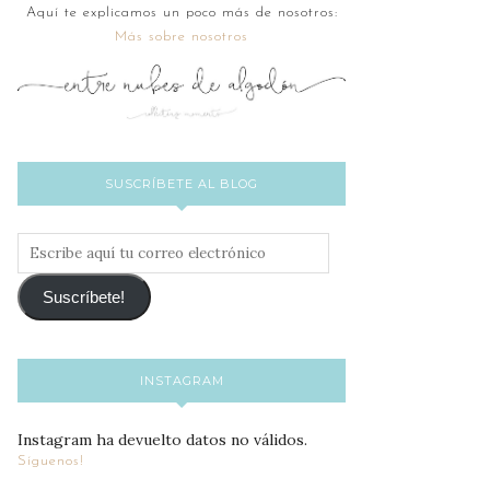
Aquí te explicamos un poco más de nosotros:
Más sobre nosotros
SUSCRÍBETE AL BLOG
Escribe
aquí
tu
Suscríbete!
correo
electrónico
INSTAGRAM
Instagram ha devuelto datos no válidos.
Síguenos!