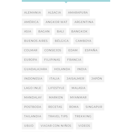
ALEMANIA
ALSACIA
AMARAPURA
AMÉRICA
ANGKOR WAT
ARGENTINA
ASIA
BAGAN
BALI
BANGKOK
BUENOS AIRES
BÉLGICA
CAMBOYA
COLMAR
CONSEJOS
EDAM
ESPAÑA
EUROPA
FILIPINAS
FRANCIA
GUADALAJARA
HOLANDA
INDIA
INDONESIA
ITALIA
JAISALMER
JAPÓN
LAGO INLE
LIFESTYLE
MALASIA
MANDALAY
MARKEN
MYANMAR
POSTBODA
RECETAS
ROMA
SINGAPUR
TAILANDIA
TRAVEL TIPS
TREKKING
UBUD
VIAJAR CON NIÑOS
VIDEOS