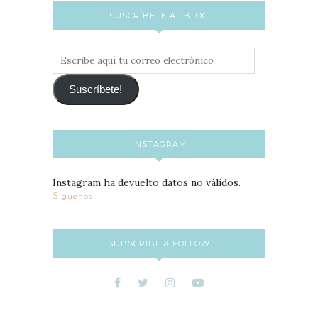
SUSCRÍBETE AL BLOG
Escribe
aquí
tu
Suscríbete!
correo
electrónico
INSTAGRAM
Instagram ha devuelto datos no válidos.
Síguenos!
SUBSCRIBE & FOLLOW