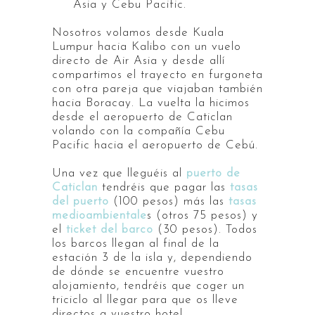
Asia y Cebu Pacific.
Nosotros volamos desde Kuala
Lumpur hacia Kalibo con un vuelo
directo de Air Asia y desde allí
compartimos el trayecto en furgoneta
con otra pareja que viajaban también
hacia Boracay. La vuelta la hicimos
desde el aeropuerto de Caticlan
volando con la compañía Cebu
Pacific hacia el aeropuerto de Cebú.
Una vez que lleguéis al
puerto de
Caticlan
tendréis que pagar las
tasas
del puerto
(100 pesos) más las
tasas
medioambientale
s (otros 75 pesos) y
el
ticket del barco
(30 pesos). Todos
los barcos llegan al final de la
estación 3 de la isla y, dependiendo
de dónde se encuentre vuestro
alojamiento, tendréis que coger un
triciclo al llegar para que os lleve
directos a vuestro hotel.